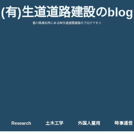
(有)生道道路建設のblog
香川県高松市にある㈲生道道路建設のブログです☆
Research
土木工学
外国人雇用
時事通信