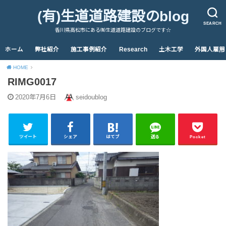
(有)生道道路建設のblog
SEARCH
香川県高松市にある㈲生道道路建設のブログです☆
ホーム
弊社紹介
施工事例紹介
Research
土木工学
外国人雇用
HOME
RIMG0017
2020年7月6日
seidoublog
ツイート
シェア
はてブ
送る
Pocket