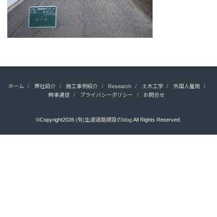
ホーム
弊社紹介
施工事例紹介
Research
土木工学
外国人雇用
時事通信
プライバシーポリシー
お問合せ
©Copyright2026
(有)生道道路建設のblog
.All Rights Reserved.