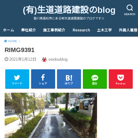
(有)生道道路建設のblog
SEARCH
香川県高松市にある㈲生道道路建設のブログです☆
ホーム
弊社紹介
施工事例紹介
Research
土木工学
外国人雇用
HOME
RIMG9391
2021年1月12日
seidoublog
ツイート
シェア
はてブ
送る
Pocket