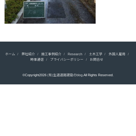
ホーム
弊社紹介
施工事例紹介
Research
土木工学
外国人雇用
時事通信
プライバシーポリシー
お問合せ
©Copyright2026
(有)生道道路建設のblog
.All Rights Reserved.