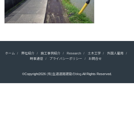
ホーム
弊社紹介
施工事例紹介
Research
土木工学
外国人雇用
時事通信
プライバシーポリシー
お問合せ
©Copyright2026
(有)生道道路建設のblog
.All Rights Reserved.