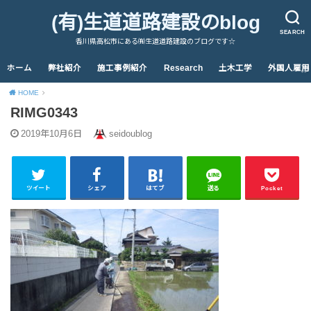
(有)生道道路建設のblog
SEARCH
香川県高松市にある㈲生道道路建設のブログです☆
ホーム
弊社紹介
施工事例紹介
Research
土木工学
外国人雇用
HOME
RIMG0343
2019年10月6日
seidoublog
ツイート
シェア
はてブ
送る
Pocket