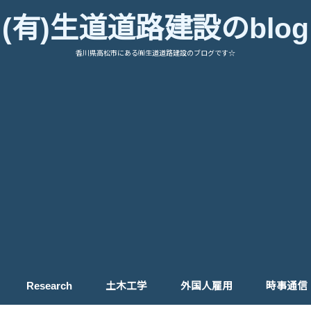
(有)生道道路建設のblog
香川県高松市にある㈲生道道路建設のブログです☆
Research
土木工学
外国人雇用
時事通信