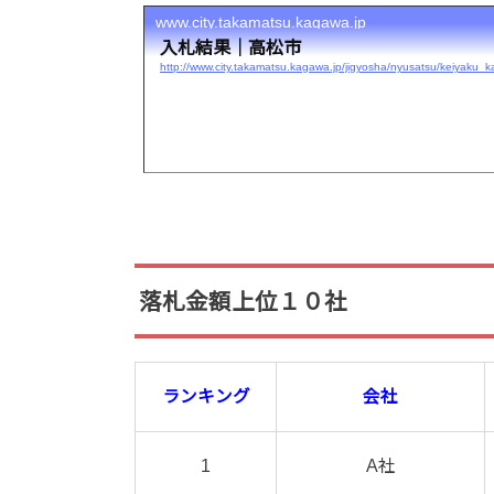
www.city.takamatsu.kagawa.jp
入札結果｜高松市
http://www.city.takamatsu.kagawa.jp/jigyosha/nyusatsu/keiyaku_ka
落札金額上位１０社
ランキング
会社
1
A社