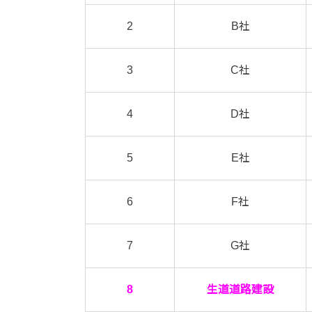
2
B社
3
C社
4
D社
5
E社
6
F社
7
G社
8
生道道路建設