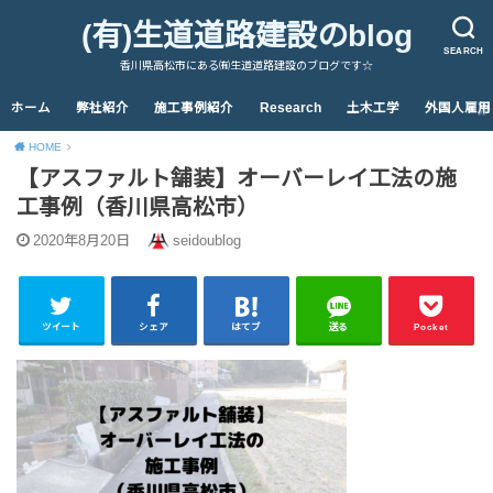
(有)生道道路建設のblog
SEARCH
香川県高松市にある㈲生道道路建設のブログです☆
ホーム
弊社紹介
施工事例紹介
Research
土木工学
外国人雇用
HOME
【アスファルト舗装】オーバーレイ工法の施
工事例（香川県高松市）
2020年8月20日
seidoublog
ツイート
シェア
はてブ
送る
Pocket