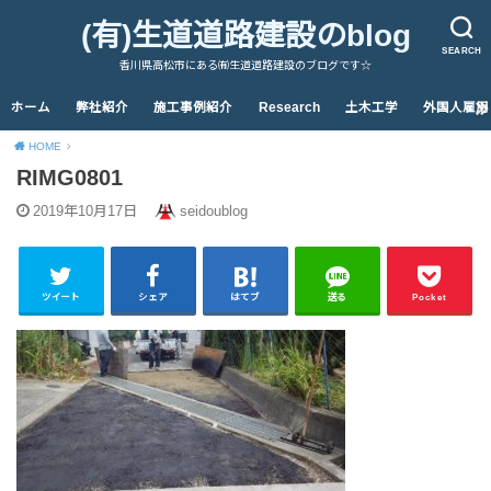
(有)生道道路建設のblog
SEARCH
香川県高松市にある㈲生道道路建設のブログです☆
ホーム
弊社紹介
施工事例紹介
Research
土木工学
外国人雇用
HOME
RIMG0801
2019年10月17日
seidoublog
ツイート
シェア
はてブ
送る
Pocket