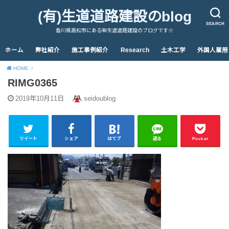
(有)生道道路建設のblog
SEARCH
香川県高松市にある㈲生道道路建設のブログです☆
ホーム
弊社紹介
施工事例紹介
Research
土木工学
外国人雇用
HOME
RIMG0365
2019年10月11日
seidoublog
ツイート
シェア
はてブ
送る
Pocket