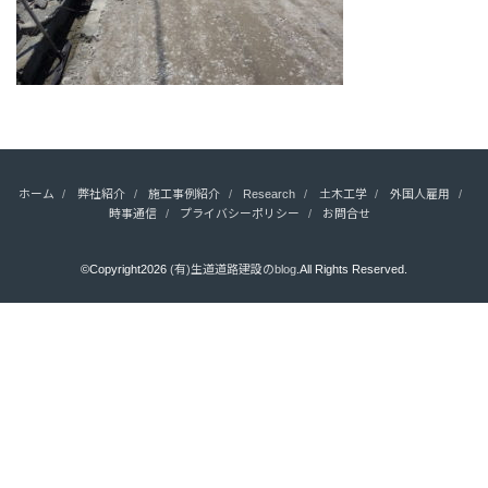
ホーム
弊社紹介
施工事例紹介
Research
土木工学
外国人雇用
時事通信
プライバシーポリシー
お問合せ
©Copyright2026
(有)生道道路建設のblog
.All Rights Reserved.