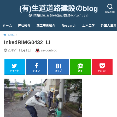
(有)生道道路建設のblog
SEARCH
香川県高松市にある㈲生道道路建設のブログです☆
ホーム
弊社紹介
施工事例紹介
Research
土木工学
外国人雇用
HOME
InkedRIMG0432_LI
2019年11月1日
seidoublog
ツイート
シェア
はてブ
送る
Pocket