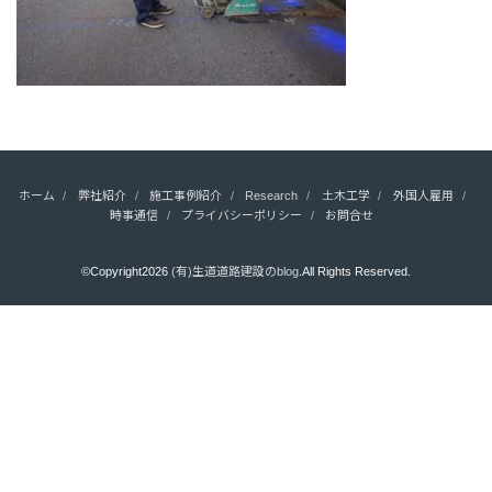
ホーム
弊社紹介
施工事例紹介
Research
土木工学
外国人雇用
時事通信
プライバシーポリシー
お問合せ
©Copyright2026
(有)生道道路建設のblog
.All Rights Reserved.