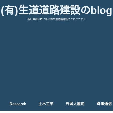
(有)生道道路建設のblog
香川県高松市にある㈲生道道路建設のブログです☆
Research
土木工学
外国人雇用
時事通信