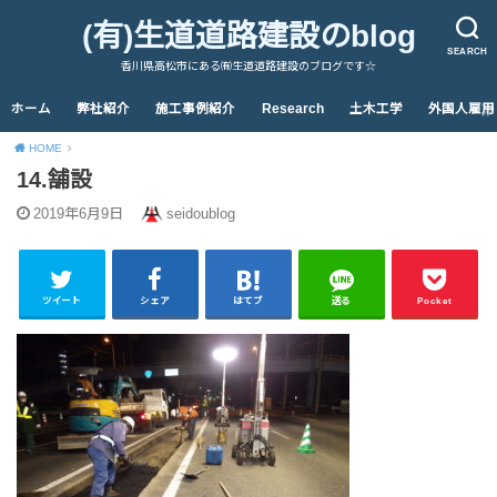
(有)生道道路建設のblog
SEARCH
香川県高松市にある㈲生道道路建設のブログです☆
ホーム
弊社紹介
施工事例紹介
Research
土木工学
外国人雇用
HOME
14.舗設
2019年6月9日
seidoublog
ツイート
シェア
はてブ
送る
Pocket