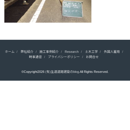
ホーム
弊社紹介
施工事例紹介
Research
土木工学
外国人雇用
時事通信
プライバシーポリシー
お問合せ
©Copyright2026
(有)生道道路建設のblog
.All Rights Reserved.