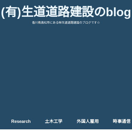
(有)生道道路建設のblog
香川県高松市にある㈲生道道路建設のブログです☆
Research
土木工学
外国人雇用
時事通信