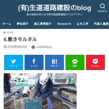
(有)生道道路建設のblog
SEARCH
香川県高松市にある㈲生道道路建設のブログです☆
ホーム
弊社紹介
施工事例紹介
Research
土木工学
外国人雇用
HOME
6.敷きモルタル
2019年6月9日
seidoublog
ツイート
シェア
はてブ
送る
Pocket