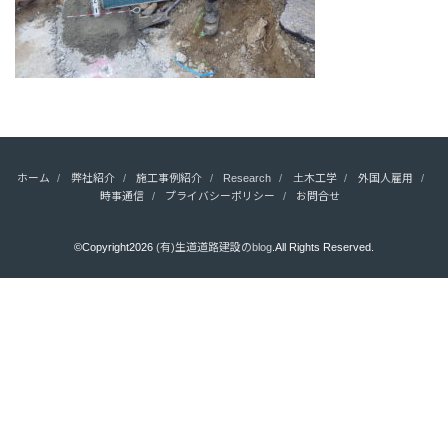
ホーム
弊社紹介
施工事例紹介
Research
土木工学
外国人雇用
時事通信
プライバシーポリシー
お問合せ
©Copyright2026
(有)生道道路建設のblog
.All Rights Reserved.