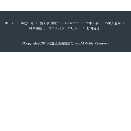
ホーム
弊社紹介
施工事例紹介
Research
土木工学
外国人雇用
時事通信
プライバシーポリシー
お問合せ
©Copyright2026
(有)生道道路建設のblog
.All Rights Reserved.