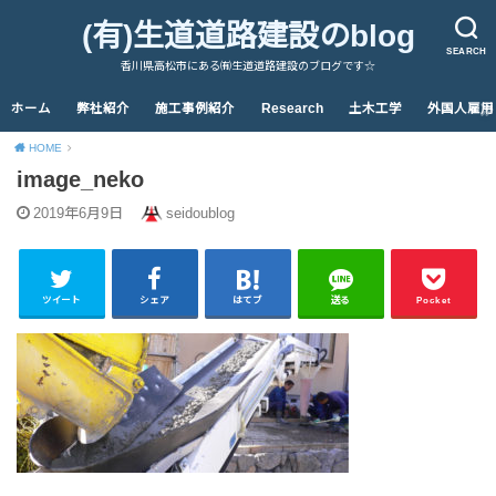
(有)生道道路建設のblog
SEARCH
香川県高松市にある㈲生道道路建設のブログです☆
ホーム
弊社紹介
施工事例紹介
Research
土木工学
外国人雇用
HOME
image_neko
2019年6月9日
seidoublog
ツイート
シェア
はてブ
送る
Pocket