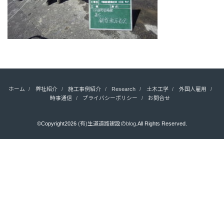
ホーム
弊社紹介
施工事例紹介
Research
土木工学
外国人雇用
時事通信
プライバシーポリシー
お問合せ
©Copyright2026
(有)生道道路建設のblog
.All Rights Reserved.