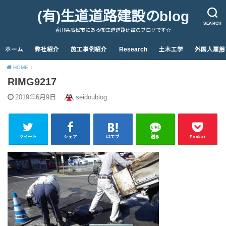
(有)生道道路建設のblog
SEARCH
香川県高松市にある㈲生道道路建設のブログです☆
ホーム
弊社紹介
施工事例紹介
Research
土木工学
外国人雇用
HOME
RIMG9217
2019年6月9日
seidoublog
ツイート
シェア
はてブ
送る
Pocket