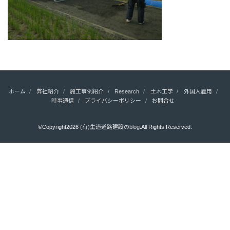
ホーム
弊社紹介
施工事例紹介
Research
土木工学
外国人雇用
時事通信
プライバシーポリシー
お問合せ
©Copyright2026
(有)生道道路建設のblog
.All Rights Reserved.