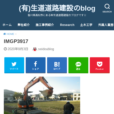
(有)生道道路建設のblog
SEARCH
香川県高松市にある㈲生道道路建設のブログです☆
ホーム
弊社紹介
施工事例紹介
Research
土木工学
外国人雇用
HOME
IMGP3917
2020年9月3日
seidoublog
ツイート
シェア
はてブ
送る
Pocket