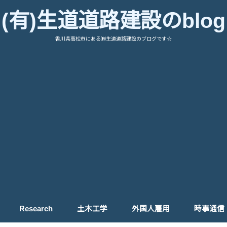
(有)生道道路建設のblog
香川県高松市にある㈲生道道路建設のブログです☆
Research
土木工学
外国人雇用
時事通信