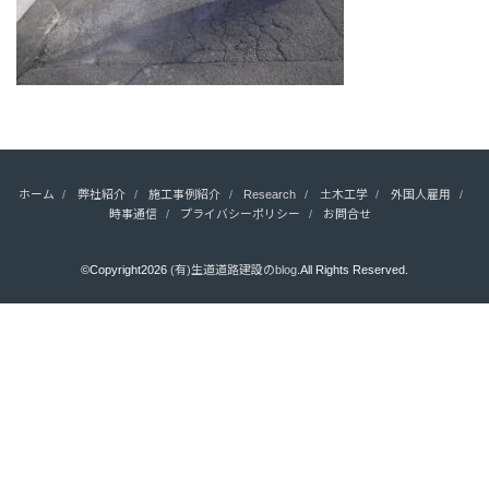
ホーム
弊社紹介
施工事例紹介
Research
土木工学
外国人雇用
時事通信
プライバシーポリシー
お問合せ
©Copyright2026
(有)生道道路建設のblog
.All Rights Reserved.