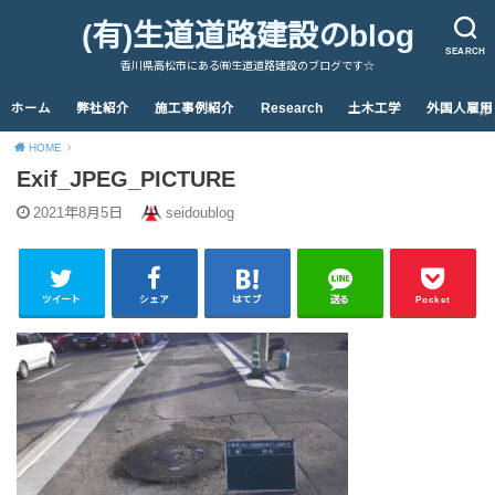
(有)生道道路建設のblog
SEARCH
香川県高松市にある㈲生道道路建設のブログです☆
ホーム
弊社紹介
施工事例紹介
Research
土木工学
外国人雇用
HOME
Exif_JPEG_PICTURE
2021年8月5日
seidoublog
ツイート
シェア
はてブ
送る
Pocket