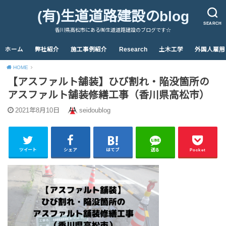
(有)生道道路建設のblog
SEARCH
香川県高松市にある㈲生道道路建設のブログです☆
ホーム
弊社紹介
施工事例紹介
Research
土木工学
外国人雇用
HOME
【アスファルト舗装】ひび割れ・陥没箇所の
アスファルト舗装修繕工事（香川県高松市）
2021年8月10日
seidoublog
ツイート
シェア
はてブ
送る
Pocket