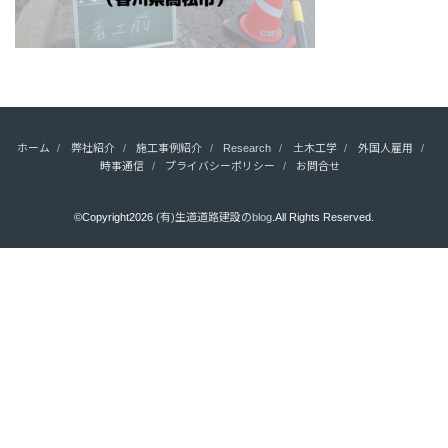
ホーム
弊社紹介
施工事例紹介
Research
土木工学
外国人雇用
時事通信
プライバシーポリシー
お問合せ
©Copyright2026
(有)生道道路建設のblog
.All Rights Reserved.