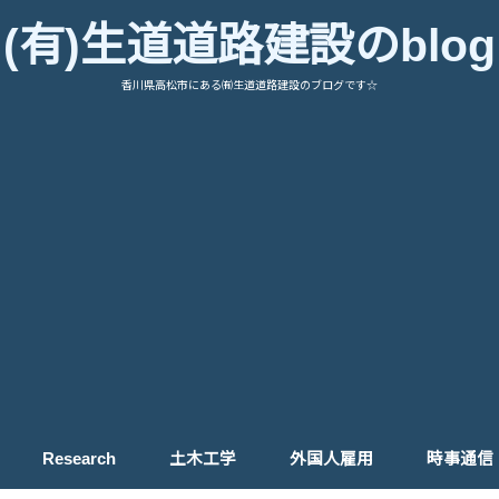
(有)生道道路建設のblog
香川県高松市にある㈲生道道路建設のブログです☆
Research
土木工学
外国人雇用
時事通信