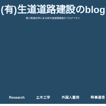
(有)生道道路建設のblog
香川県高松市にある㈲生道道路建設のブログです☆
Research
土木工学
外国人雇用
時事通信