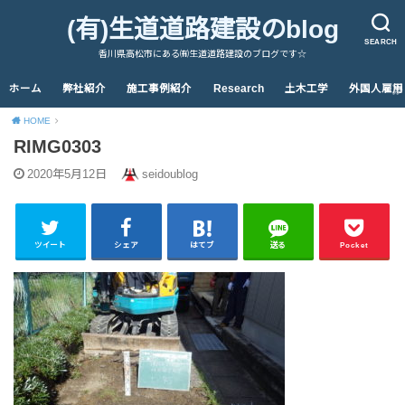
(有)生道道路建設のblog
SEARCH
香川県高松市にある㈲生道道路建設のブログです☆
ホーム
弊社紹介
施工事例紹介
Research
土木工学
外国人雇用
HOME
RIMG0303
2020年5月12日
seidoublog
ツイート
シェア
はてブ
送る
Pocket