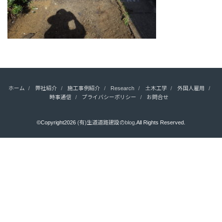
ホーム
弊社紹介
施工事例紹介
Research
土木工学
外国人雇用
時事通信
プライバシーポリシー
お問合せ
©Copyright2026
(有)生道道路建設のblog
.All Rights Reserved.