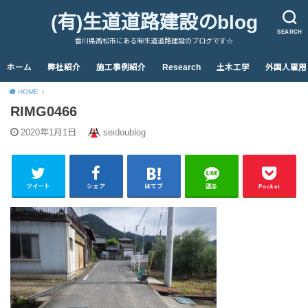
(有)生道道路建設のblog
SEARCH
香川県高松市にある㈲生道道路建設のブログです☆
ホーム
弊社紹介
施工事例紹介
Research
土木工学
外国人雇用
HOME
RIMG0466
2020年1月1日
seidoublog
ツイート
シェア
はてブ
送る
Pocket