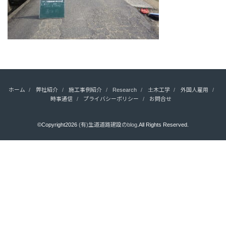
ホーム
弊社紹介
施工事例紹介
Research
土木工学
外国人雇用
時事通信
プライバシーポリシー
お問合せ
©Copyright2026
(有)生道道路建設のblog
.All Rights Reserved.