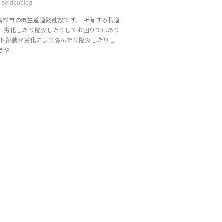
seidoublog
高松市の㈲生道道路建設です。 所有する私道
、劣化したり陥没したりしてお困りではあり
ルト舗装が劣化により傷んだり陥没したりし
きや…