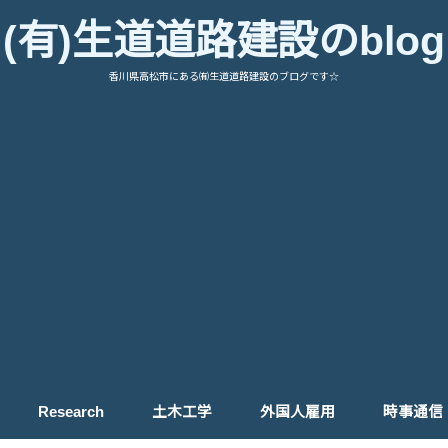
(有)生道道路建設のblog
香川県高松市にある㈲生道道路建設のブログです☆
Research
土木工学
外国人雇用
時事通信