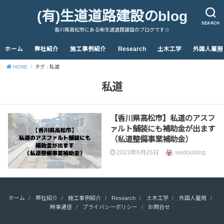
(有)生道道路建設のblog
SEARCH
香川県高松市にある㈲生道道路建設のブログです☆
ホーム
弊社紹介
施工事例紹介
Research
土木工学
外国人雇用
HOME
タグ : 私道
私道
【香川県高松市】私道のアスフ
ァルト舗装にも補助金が出ます
（私道整備事業補助金）
2023年6月26日
seidoublog
ホーム
弊社紹介
施工事例紹介
Research
土木工学
外国人雇用
時事通信
プライバシーポリシー
お問合せ