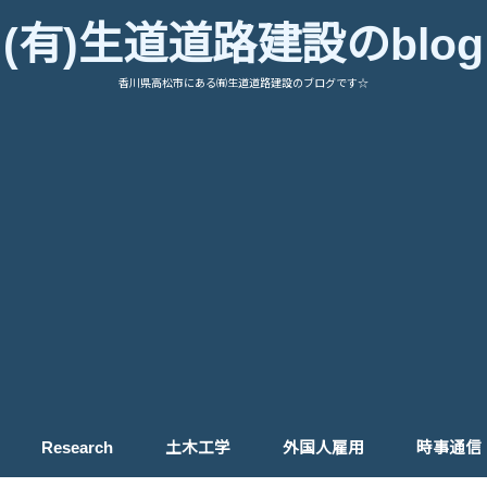
(有)生道道路建設のblog
香川県高松市にある㈲生道道路建設のブログです☆
Research
土木工学
外国人雇用
時事通信