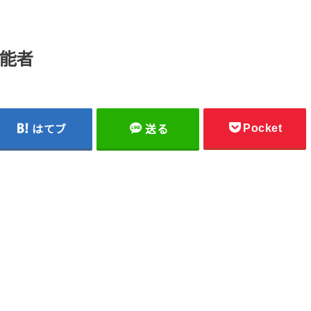
能者
Pocket
はてブ
送る