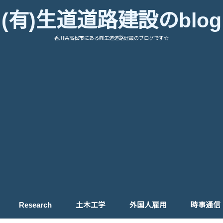
(有)生道道路建設のblog
香川県高松市にある㈲生道道路建設のブログです☆
Research
土木工学
外国人雇用
時事通信