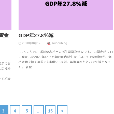
資金
GDP年27.8％減
2020年8月19日
seidoublog
こんにちわ。 香川県高松市の㈲生道道路建設です。 内閣府が17日
に発表した2020年4～6月期の国内総生産（GDP）の速報値が、価
格変動を除く実質で前期比7.8％減、年換算率だと27.8％減となっ
染症の影
た。 新型…
生活福祉
いて紹介
3
4
5
…
15
>