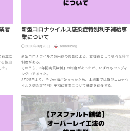
業者
新型コロナウイルス感染症特別利子補給事
業について
2020年8月28日
seidoublog
の両立に
新型コロナウイルス感染症の影響による、支援策として様々な貸付
する独自
制度がある。
した。
そのうち、3年間実質無利子の制度があったが、いずれもペンディ
ング中であった。
8月25日より、その申請が始まったため、本記事では新型コロナウ
イルス感染症特別利子補給事業について概要を紹介する。