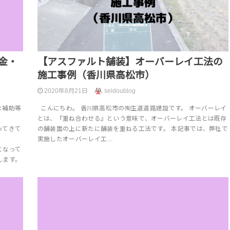
金・
【アスファルト舗装】オーバーレイ工法の
施工事例（香川県高松市）
2020年8月21日
seidoublog
な補助等
こんにちわ。 香川県高松市の㈲生道道路建設です。 オーバーレイ
とは、『重ね合わせる』という意味で、オーバーレイ工法とは既存
ってきて
の舗装面の上に新たに舗装を重ねる工法です。 本記事では、弊社で
実施したオーバーレイ工…
となって
します。