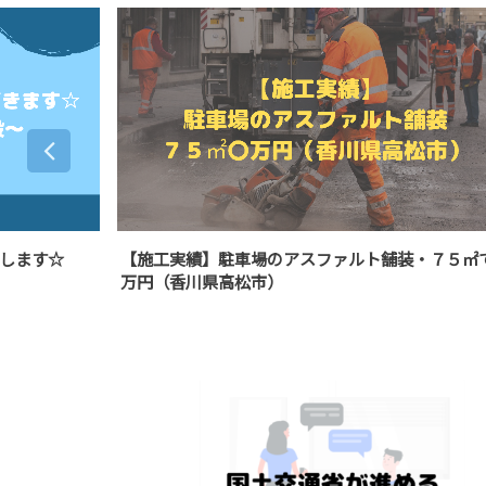
ァルト舗装・７５㎡で〇
【お問合せお待ちしております】業務
ジ