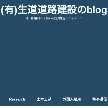
(有)生道道路建設のblog
香川県高松市にある㈲生道道路建設のブログです☆
Research
土木工学
外国人雇用
時事通信