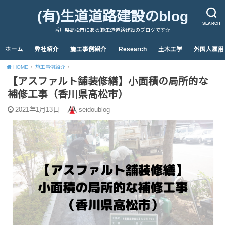
(有)生道道路建設のblog
SEARCH
香川県高松市にある㈲生道道路建設のブログです☆
ホーム
弊社紹介
施工事例紹介
Research
土木工学
外国人雇用
HOME
施工事例紹介
【アスファルト舗装修繕】小面積の局所的な
補修工事（香川県高松市）
2021年1月13日
seidoublog