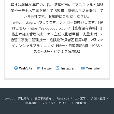
弊社は創業30年目の、香川県高松市にてアスファルト舗装
業や一般土木工事を通してお客様に快適な生活を提供して
いる会社です。お気軽にご相談ください。
Twitter,Instagramやってます。フォローお願いします。HP
はこちら→https://seidoudouro.com/ 【筆者保有資格】 1
級土木施工管理技士・ガス主任技術者甲種・測量士補・2
級管工事施工管理技士・危険物取扱者乙種第4類・2級ファ
イナンシャルプランニング技能士・日商簿記3級・ビジネ
ス会計3級・ビジネス法務3級
WebSite
Twitter
Instagram
YouTube
ホーム
弊社紹介
施工事例紹介
Research
土木工学
外国人雇用
時事通信
プライバシーポリシー
お問合せ