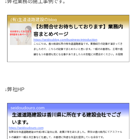
↓弊社業務の施工事例です。
(有)生道道路建設のblog
【お問合せお待ちしております】業務内
容まとめページ
https://seidoublog.com/business-introduction
こんにちは。香川県高松市の㈲生道道路建設です。業務紹介の記事が溜まってき
ましたので、こちらの記事でまとめたいと思います。一般のお客様も、工場や店
舗をもつお客様も気になる事がありましたらお気軽にお問合せください。お見積
りは無料です！宜しくお願いします。 【アスファルト舗装】車道の新設施
工 【アスファルト舗装】透水性舗装の施工方法 【アスファルト舗装】小規模な
修繕工事の方法 【アスファルト舗装】段差解消オーバーレイ施工 【メリット多
彩の導水ブロック】導...
↓弊社HP
seidoudouro.com
生道道路建設は香川県に所在する建設会社でござ
います。
https://seidoudouro.com
有限会社生道道路建設は平成3年に設立以来、創業27年を迎えました。 弊社は香川県内にてアスファル
トの舗装や一般土木工事などを通して、お客様に快適な生活を提供している会社です。