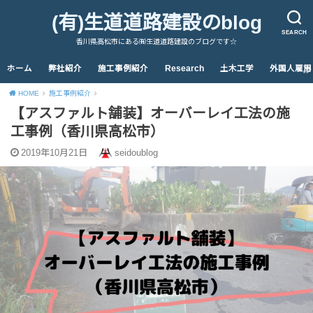
(有)生道道路建設のblog
SEARCH
香川県高松市にある㈲生道道路建設のブログです☆
ホーム
弊社紹介
施工事例紹介
Research
土木工学
外国人雇用
HOME
施工事例紹介
【アスファルト舗装】オーバーレイ工法の施
工事例（香川県高松市）
2019年10月21日
seidoublog