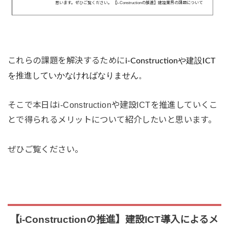
思います。ぜひご覧ください。 【i-Constructionの推進】建設業界の課題について
以下は国土交通省が発行している資料を端的に抜粋し、個人的な解釈も付け加え
ています。 ①生産効率の向上 これまで、かつての人力施工から建設機械の導入、
さらには建設機械の性能の向上という「建設施工の機械化」により、その生産効
率を高めてきました。しかしながら、今後...
これらの課題を解決するために
i-Constructionや建設ICT
を推進
していかなければなりません。
そこで本日はi-Constructionや建設ICTを推進していくこ
とで得られる
メリット
について紹介したいと思います。
ぜひご覧ください。
【i-Constructionの推進】建設ICT導入によるメ